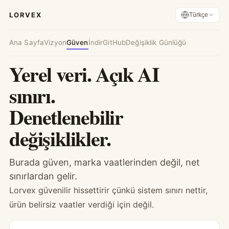
LORVEX
Türkçe
Ana Sayfa
Vizyon
Güven
İndir
GitHub
Değişiklik Günlüğü
Yerel veri. Açık AI
sınırı.
Denetlenebilir
değişiklikler.
Burada güven, marka vaatlerinden değil, net
sınırlardan gelir.
Lorvex güvenilir hissettirir çünkü sistem sınırı nettir,
ürün belirsiz vaatler verdiği için değil.