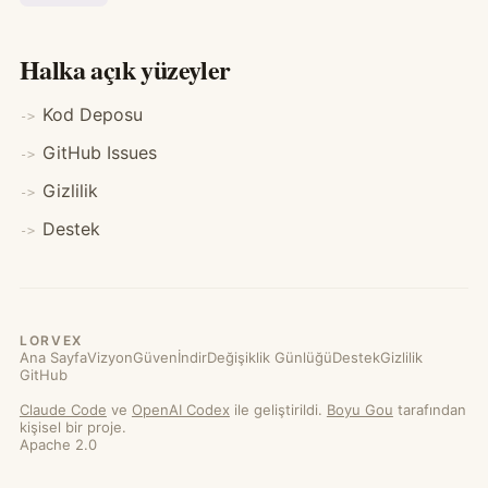
Halka açık yüzeyler
Kod Deposu
GitHub Issues
Gizlilik
Destek
LORVEX
Ana Sayfa
Vizyon
Güven
İndir
Değişiklik Günlüğü
Destek
Gizlilik
GitHub
Claude Code
ve
OpenAI Codex
ile geliştirildi.
Boyu Gou
tarafından
kişisel bir proje.
Apache 2.0