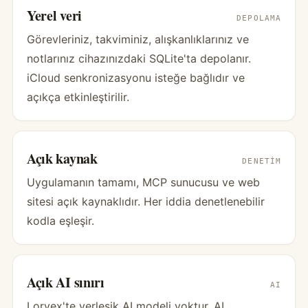
Yerel veri
DEPOLAMA
Görevleriniz, takviminiz, alışkanlıklarınız ve
notlarınız cihazınızdaki SQLite'ta depolanır.
iCloud senkronizasyonu isteğe bağlıdır ve
açıkça etkinleştirilir.
Açık kaynak
DENETIM
Uygulamanın tamamı, MCP sunucusu ve web
sitesi açık kaynaklıdır. Her iddia denetlenebilir
kodla eşleşir.
Açık AI sınırı
AI
Lorvex'te yerleşik AI modeli yoktur. AI