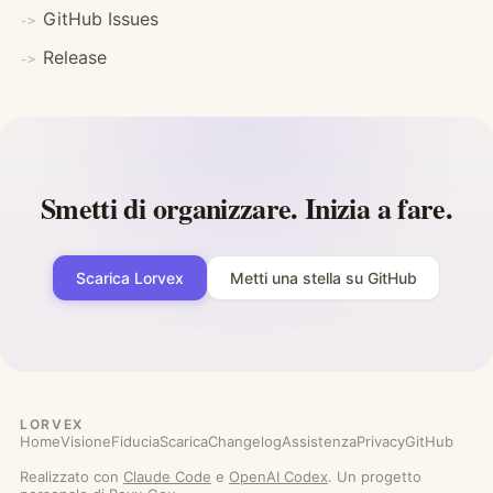
GitHub Issues
Release
Smetti di organizzare. Inizia a fare.
Scarica Lorvex
Metti una stella su GitHub
LORVEX
Home
Visione
Fiducia
Scarica
Changelog
Assistenza
Privacy
GitHub
Realizzato con
Claude Code
e
OpenAI Codex
. Un progetto