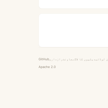
 لوڈ
تبدیلیوں کا لاگ
معاونت
رازداری
GitHub
Apache 2.0