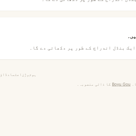
یں۔
ایک بنڈل اندراج کے طور پر دکھائی دے گا۔
ہوم
وژن
اعتماد
ڈاؤن
ا۔
Boyu Gou
کا ذاتی منصوبہ۔