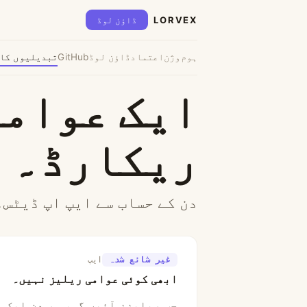
LORVEX
ڈاؤن لوڈ
ہوم
وژن
اعتماد
ڈاؤن لوڈ
GitHub
تبدیلیوں کا 
ایک عوامی
ریکارڈ۔
دن کے حساب سے ایپ اپ ڈیٹس۔
غیر شائع شدہ
ایپ
ابھی کوئی عوامی ریلیز نہیں۔
جب ریلیزز آئیں گی، ہر دن ایک ب