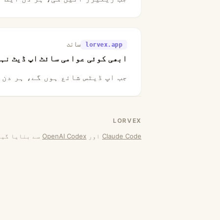
lorvex.app
سائٹ
ابھی کوئی عوامی سائٹ اپ ڈیٹ نہ
جب اپ ڈیٹس شائع ہوں گے، ہر دن 
LORVEX
Claude Code
اور
OpenAI Codex
سے بنایا گی