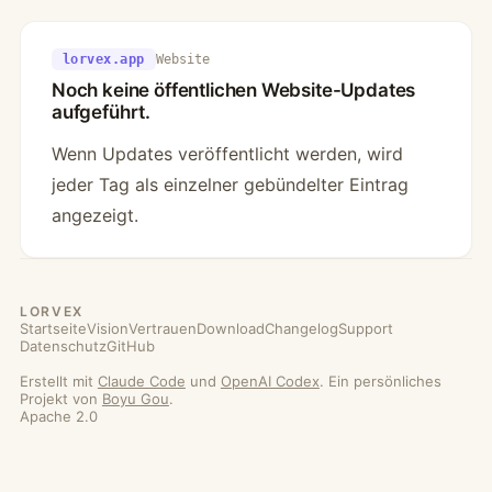
lorvex.app
Website
Noch keine öffentlichen Website-Updates
aufgeführt.
Wenn Updates veröffentlicht werden, wird
jeder Tag als einzelner gebündelter Eintrag
angezeigt.
LORVEX
Startseite
Vision
Vertrauen
Download
Changelog
Support
Datenschutz
GitHub
Erstellt mit
Claude Code
und
OpenAI Codex
. Ein persönliches
Projekt von
Boyu Gou
.
Apache 2.0