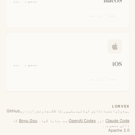
macOS
منصوبہ بند
جلد آ رہا ہے
iOS
منصوبہ بند
جلد آ رہا ہے
LORVEX
ہوم
وژن
اعتماد
ڈاؤن لوڈ
تبدیلیوں کا لاگ
معاونت
رازداری
GitHub
Claude Code
اور
OpenAI Codex
سے بنایا گیا۔
Boyu Gou
کا
ذاتی منصوبہ۔
Apache 2.0