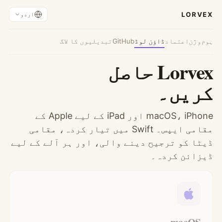
LORVEX
اردو
ہوم
وژن
اعتماد
ڈاؤن لوڈ
GitHub
تبدیلیوں کا لاگ
Lorvex حاصل
کریں۔
macOS، iPhone اور iPad کے لیے Apple کے
مقامی ایپس۔ Swift میں تیار کردہ، مقامی
ڈیٹا کو ترجیح دینے والی، اور ہر آلے کے لیے
ڈیزائن کردہ۔