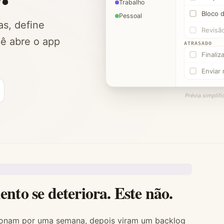
Trabalho
Bloco 
Pessoal
as, define
Revisã
cê abre o app
ATRASADO
Finaliz
Enviar 
Prévia simplif
nto se deteriora. Este não.
ncionam por uma semana, depois viram um backlog