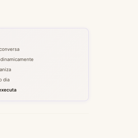
 conversa
s dinamicamente
ganiza
o dia
 executa