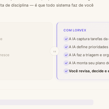
lta de disciplina — é que todo sistema faz de você
COM LORVEX
te
A IA captura tarefas da
A IA define prioridade
cresce
A IA faz a triagem e or
A IA monta seu plano d
Você revisa, decide e