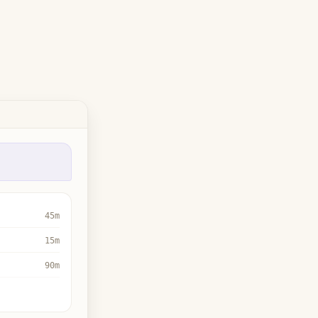
45m
15m
90m