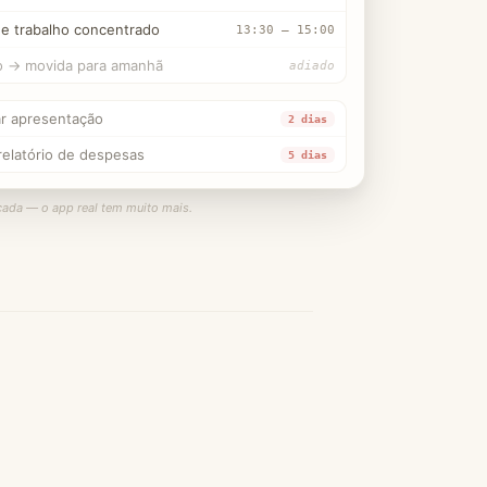
de trabalho concentrado
13:30 – 15:00
o → movida para amanhã
adiado
ar apresentação
2 dias
relatório de despesas
5 dias
icada — o app real tem muito mais.