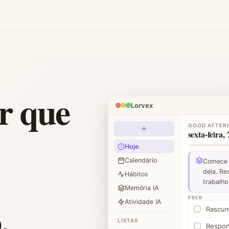
r que
Lorvex
GOOD AFTER
+
sexta-feira, 
Hoje
Calendário
Comece 
dela. Re
Hábitos
trabalho
Memória IA
.
FOCO
Atividade IA
Rascun
LISTAS
Respon