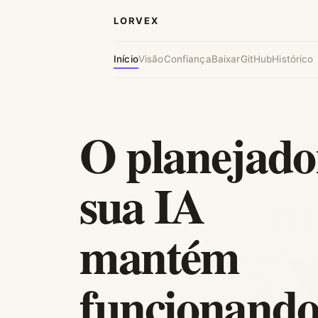
LORVEX
Início
Visão
Confiança
Baixar
GitHub
Histórico
O planejado
sua IA
mantém
funcionando