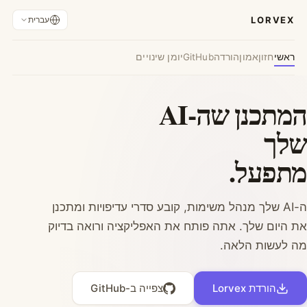
LORVEX
עברית
ראשי
חזון
אמון
הורדה
GitHub
יומן שינויים
המתכנן שה-AI
שלך
מתפעל.
ה-AI שלך מנהל משימות, קובע סדרי עדיפויות ומתכנן
את היום שלך. אתה פותח את האפליקציה ורואה בדיוק
מה לעשות הלאה.
הורדת Lorvex
צפייה ב-GitHub